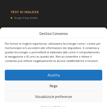
TEST DI INGLESE
Scopri il tuo livello
Gestisci Consenso
TEST DI SPAGNOLO
Scopri il tuo livello
Per fornire le migliori esperienze, utilizziamo tecnologie come i cookie per
memorizzare e/o accedere alle informazioni del dispositivo. Il consenso a
queste tecnologie ci permetterà di elaborare dati come il comportamento
di navigazione o ID unici su questo sito. Non acconsentire o ritirare il
consenso può influire negativamente su alcune caratteristiche e funzioni.
Accetta
Feel Abroad snc
Tel.
(+39) 02 82396697
Mobile/WhatsApp Business:
(+39)
Nega
3277893553
- Mail:
info@feelabroad.it
Sede legale: Viale Monza 347, 20126 Milano, Italia - P.IVA:
Visualizza le preferenze
10520990960
Copiright © 2026. All rights reserved.