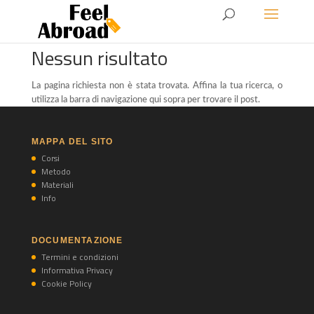
Nessun risultato
La pagina richiesta non è stata trovata. Affina la tua ricerca, o
utilizza la barra di navigazione qui sopra per trovare il post.
MAPPA DEL SITO
Corsi
Metodo
Materiali
Info
DOCUMENTAZIONE
Termini e condizioni
Informativa Privacy
Cookie Policy