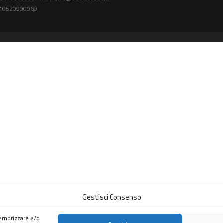
A: 10520990960
Gestisci Consenso
memorizzare e/o