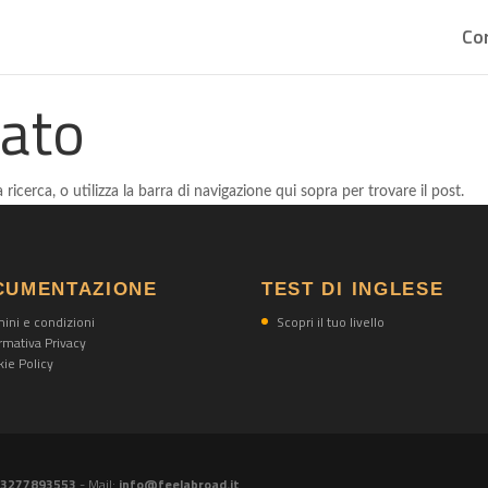
Cor
tato
 ricerca, o utilizza la barra di navigazione qui sopra per trovare il post.
CUMENTAZIONE
TEST DI INGLESE
ini e condizioni
Scopri il tuo livello
rmativa Privacy
ie Policy
) 3277893553
- Mail:
info@feelabroad.it