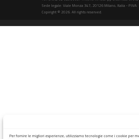
Sede legale: Viale Monza 347, 20126 Milano, Italia - P.IV
Copiright © 2026. All rights reserved.
Per fornire le migliori esperienze, utilizziamo tecnologie come i cookie per 