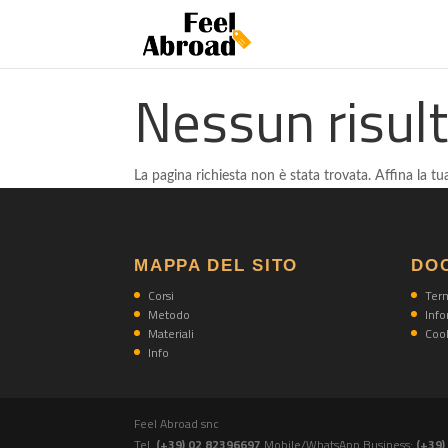
Nessun risul
La pagina richiesta non è stata trovata. Affina la tua
MAPPA DEL SITO
DO
Corsi
Term
Metodo
Info
Materiali
Cook
Info
Feel Abroad snc
Tel.
(+39) 02 82396697
Mobile/WhatsApp Business:
(+39