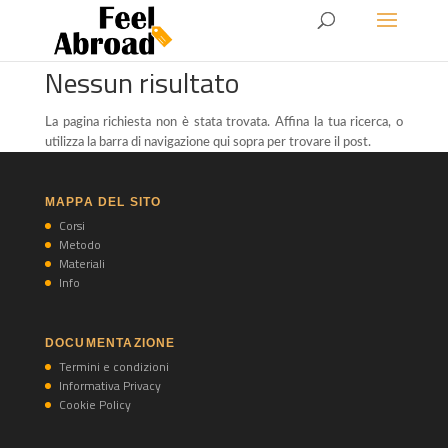
Nessun risultato
La pagina richiesta non è stata trovata. Affina la tua ricerca, o
utilizza la barra di navigazione qui sopra per trovare il post.
MAPPA DEL SITO
Corsi
Metodo
Materiali
Info
DOCUMENTAZIONE
Termini e condizioni
Informativa Privacy
Cookie Policy