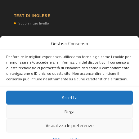
TEST DI INGLESE
Scopri il tuo livello
Gestisci Consenso
TEST DI SPAGNOLO
Scopri il tuo livello
Per fornire le migliori esperienze, utilizziamo tecnologie come i cookie per
memorizzare e/o accedere alle informazioni del dispositivo. Il consenso a
queste tecnologie ci permetterà di elaborare dati come il comportamento
di navigazione o ID unici su questo sito. Non acconsentire o ritirare il
consenso può influire negativamente su alcune caratteristiche e funzioni.
Accetta
Feel Abroad snc
Tel.
(+39) 02 82396697
Mobile/WhatsApp Business:
(+39)
Nega
3277893553
- Mail:
info@feelabroad.it
Sede legale: Viale Monza 347, 20126 Milano, Italia - P.IVA:
Visualizza le preferenze
10520990960
Copiright © 2026. All rights reserved.