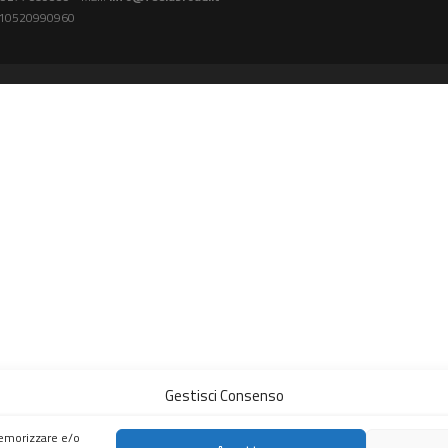
A: 10520990960
Gestisci Consenso
memorizzare e/o