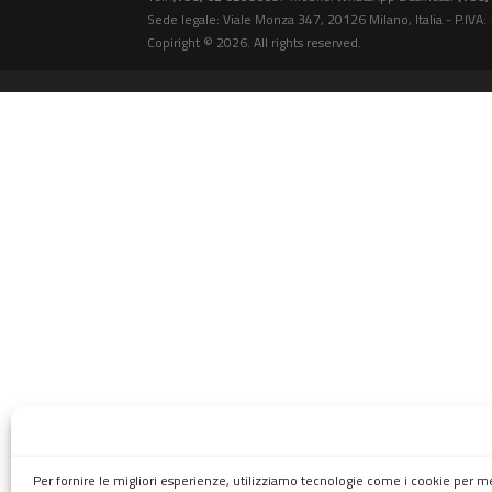
Sede legale: Viale Monza 347, 20126 Milano, Italia - P.IV
Copiright © 2026. All rights reserved.
Per fornire le migliori esperienze, utilizziamo tecnologie come i cookie per 