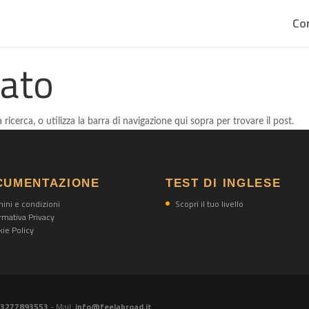
Cor
tato
 ricerca, o utilizza la barra di navigazione qui sopra per trovare il post.
CUMENTAZIONE
TEST DI INGLESE
ini e condizioni
Scopri il tuo livello
rmativa Privacy
ie Policy
) 3277893553
- Mail:
info@feelabroad.it