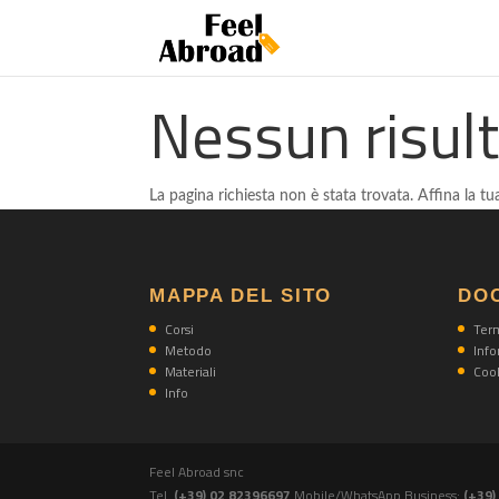
Nessun risul
La pagina richiesta non è stata trovata. Affina la tua
MAPPA DEL SITO
DO
Corsi
Term
Metodo
Info
Materiali
Cook
Info
Feel Abroad snc
Tel.
(+39) 02 82396697
Mobile/WhatsApp Business:
(+39