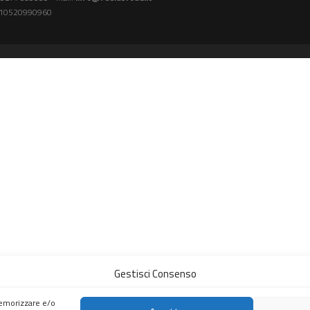
A: 10520990960
Gestisci Consenso
memorizzare e/o