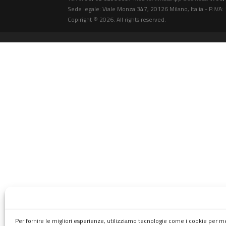
Sede legale: Viale Monza 347, 20126 Milano, Italia - P.IV
Copiright © 2026. All rights reserved.
Per fornire le migliori esperienze, utilizziamo tecnologie come i cookie per 