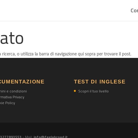
Cor
tato
 ricerca, o utilizza la barra di navigazione qui sopra per trovare il post.
CUMENTAZIONE
TEST DI INGLESE
ini e condizioni
Scopri il tuo livello
rmativa Privacy
ie Policy
) 3277893553
- Mail:
info@feelabroad.it