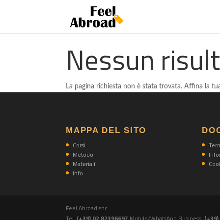
Nessun risul
La pagina richiesta non è stata trovata. Affina la tua
MAPPA DEL SITO
DO
Corsi
Term
Metodo
Info
Materiali
Cook
Info
Feel Abroad snc
Tel.
(+39) 02 82396697
Mobile/WhatsApp Business:
(+39