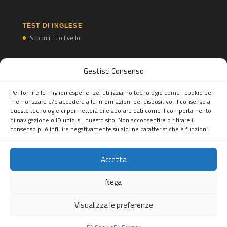
TEST DI INGLESE
Scopri il tuo livello
Gestisci Consenso
TEST DI SPAGNOLO
Scopri il tuo livello
Per fornire le migliori esperienze, utilizziamo tecnologie come i cookie per
memorizzare e/o accedere alle informazioni del dispositivo. Il consenso a
queste tecnologie ci permetterà di elaborare dati come il comportamento
di navigazione o ID unici su questo sito. Non acconsentire o ritirare il
consenso può influire negativamente su alcune caratteristiche e funzioni.
Accetta
Feel Abroad snc
Tel.
(+39) 02 82396697
Mobile/WhatsApp Business:
(+39)
Nega
3277893553
- Mail:
info@feelabroad.it
Sede legale: Viale Monza 347, 20126 Milano, Italia - P.IVA:
Visualizza le preferenze
10520990960
Copiright © 2026. All rights reserved.