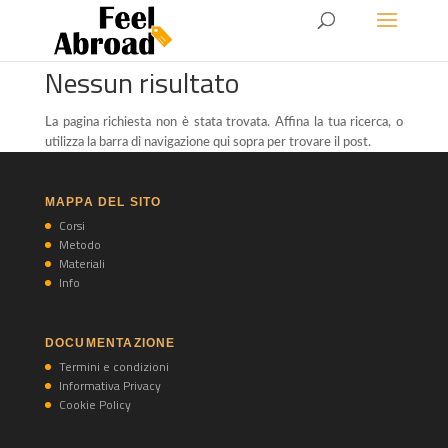
Nessun risultato
La pagina richiesta non è stata trovata. Affina la tua ricerca, o
utilizza la barra di navigazione qui sopra per trovare il post.
MAPPA DEL SITO
Corsi
Metodo
Materiali
Info
DOCUMENTAZIONE
Termini e condizioni
Informativa Privacy
Cookie Policy