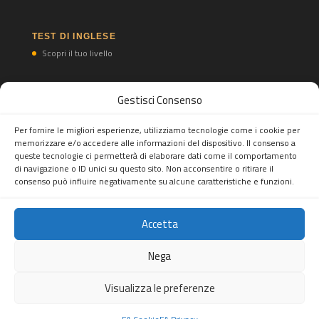
TEST DI INGLESE
Scopri il tuo livello
Gestisci Consenso
TEST DI SPAGNOLO
Scopri il tuo livello
Per fornire le migliori esperienze, utilizziamo tecnologie come i cookie per
memorizzare e/o accedere alle informazioni del dispositivo. Il consenso a
queste tecnologie ci permetterà di elaborare dati come il comportamento
di navigazione o ID unici su questo sito. Non acconsentire o ritirare il
consenso può influire negativamente su alcune caratteristiche e funzioni.
Accetta
Feel Abroad snc
Tel.
(+39) 02 82396697
Mobile/WhatsApp Business:
(+39)
Nega
3277893553
- Mail:
info@feelabroad.it
Sede legale: Viale Monza 347, 20126 Milano, Italia - P.IVA:
Visualizza le preferenze
10520990960
Copiright © 2026. All rights reserved.