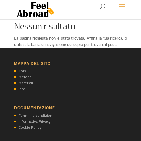
Nessun risultato
La pagina richiesta non è stata trovata. Affina la tua ricerca, o
utilizza la barra di navigazione qui sopra per trovare il post.
MAPPA DEL SITO
Corsi
Metodo
Materiali
Info
DOCUMENTAZIONE
Termini e condizioni
Informativa Privacy
Cookie Policy