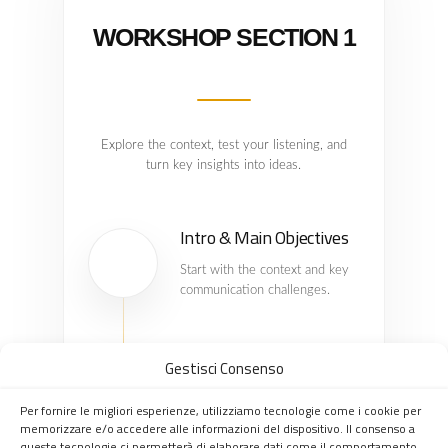
WORKSHOP SECTION 1
Explore the context, test your listening, and
turn key insights into ideas.
Intro & Main Objectives
01
Start with the context and key
communication challenges.
Active Listening & True
or False
Gestisci Consenso
02
Listen closely, identify key
Per fornire le migliori esperienze, utilizziamo tecnologie come i cookie per
details, and check
memorizzare e/o accedere alle informazioni del dispositivo. Il consenso a
understanding.
queste tecnologie ci permetterà di elaborare dati come il comportamento