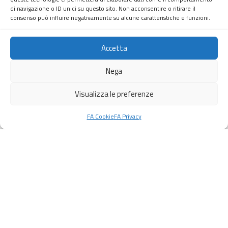
di navigazione o ID unici su questo sito. Non acconsentire o ritirare il
consenso può influire negativamente su alcune caratteristiche e funzioni.
Analysis &
Brainstorming
03
Accetta
Use the insights to move from
analysis into creative thinking.
Nega
Visualizza le preferenze
FA Cookie
FA Privacy
WORKSHOP OBJECTIVES